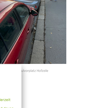
ssituation Schulvorplatz Hofzeile
uss