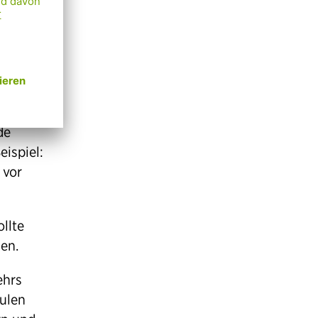
le
de
de
eispiel:
 vor
llte
en.
ehrs
ulen