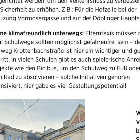
gerichtet werden, um den Verkehrsfluss zu verbesse
 Sicherheit zu erhöhen. Z.B.: Für die Hofzeile bei der
uzung Vormosergasse und auf der Döblinger Haupts
ne klimafreundlich unterwegs:
Elterntaxis müssen 
n! Schulwege sollten möglichst gefahrenfrei sein – d
weg Krottenbachstraße ist hier ein wichtiger und gu
ritt. In vielen Schulen gibt es auch spielerische Anr
jekte wie den Bicibus, um den Schulweg zu Fuß ode
 Rad zu absolvieren – solche Initiativen gehören
ensiviert, hier gäbe es viel Gestaltungspotential!
W
V
b
S