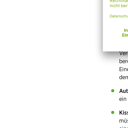
dri
Osk
Mas
Str
Kin
Ver
ber
Ein
dem
Aut
ein
Kis
müs