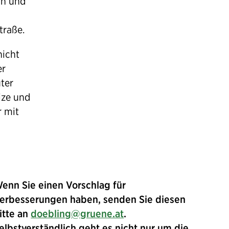
rn und
traße.
nicht
er
ter
eize und
r mit
enn Sie einen Vorschlag für
erbesserungen haben, senden Sie diesen
itte an
doebling@gruene.at
.
elbstverständlich geht es nicht nur um die