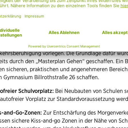
ngend vorangetrieben werden. Ein Beispiel: Volkschu
ar-Spiel-Gasse
terplan Schulvorplätze:
Döbling soll eine umfassen
ategie entwickeln, das Umfeld aller Schulen und
dergärten evaluieren und konkrete Pläne zur
kehrsberuhigung vorlegen. Die Grundlage dafür wur
eits durch den „Masterplan Gehen“ geschaffen. Ein B
en sicheren, praktischen und angenehmeren Bereich
 Gymnasium Billrothstraße 26 schaffen.
ofreier Schulvorplatz:
Bei Neubauten von Schulen so
 autofreier Vorplatz zur Standardvoraussetzung werd
s-and-Go-Zonen:
Zur Entschärfung des Morgenverk
sen sichere Kiss-and-go Zonen in der Nähe von Sch