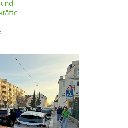
n und
kräfte
e