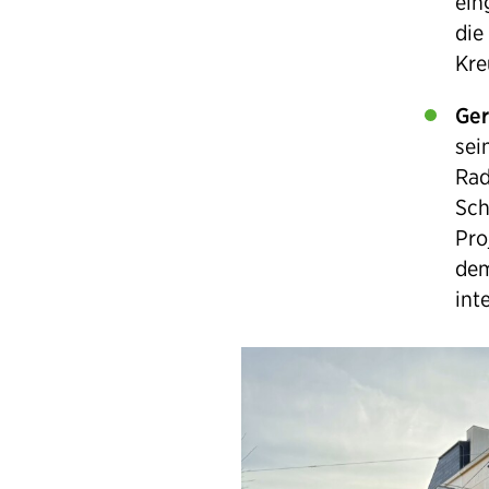
ein
die
Kre
Ger
sei
Rad
Sch
Pro
dem
int