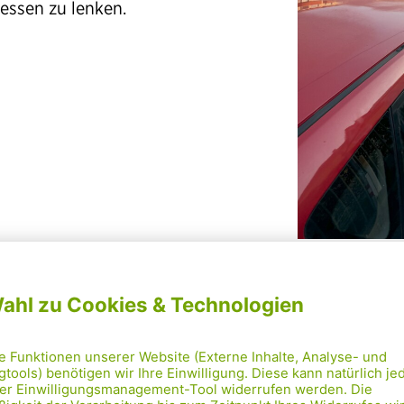
essen zu lenken.
Verkehr
ere Forderungen für mehr
ulwegsicherheit
fortmaßnahme:
Die Einrichtung von Schulstraßen m