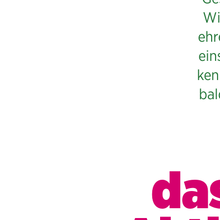
Wi
ehr
ein
ken
bal
da