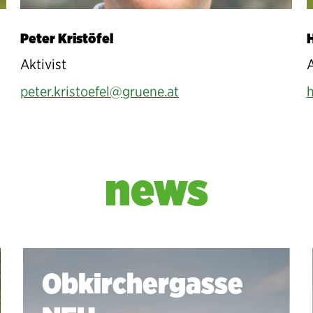
Peter Kristöfel
Aktivist
A
peter.kristoefel@gruene.at
h
news
Obkirchergasse