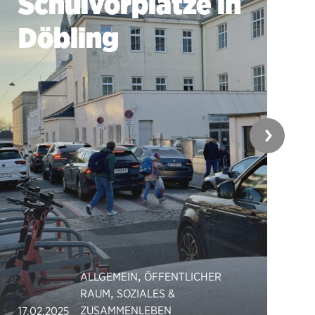
Schulvorplätze in
Döbling
,
ALLGEMEIN
ÖFFENTLICHER
,
RAUM
SOZIALES &
ZUSAMMENLEBEN
17.02.2025