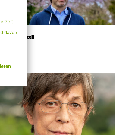
Joseph Mussil
ktivist