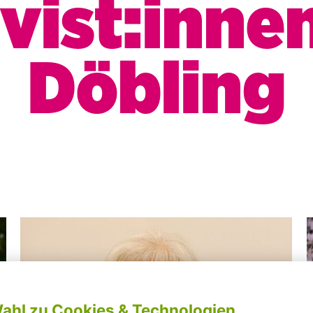
vist:inne
Döbling