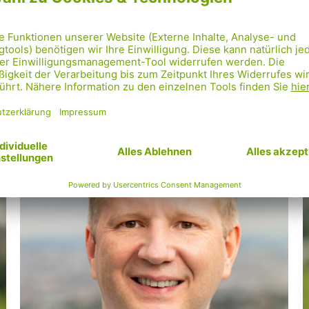
Irmi Maier
Aktivistin
A