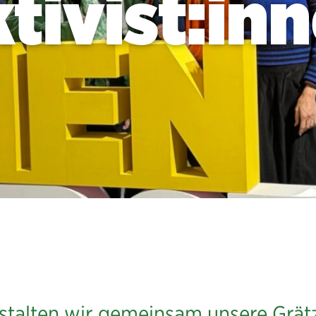
tivist:in
stalten wir gemeinsam unsere Grätz