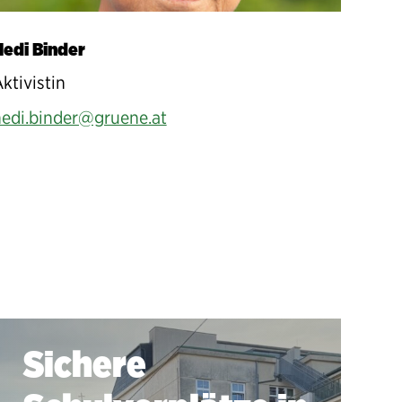
Hedi Binder
ktivistin
edi.binder@gruene.at
Sichere