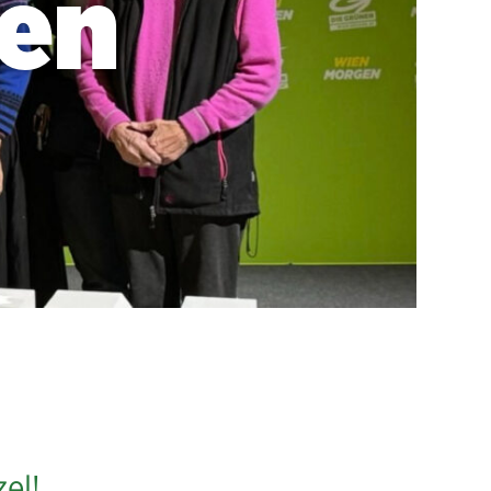
nen
el!