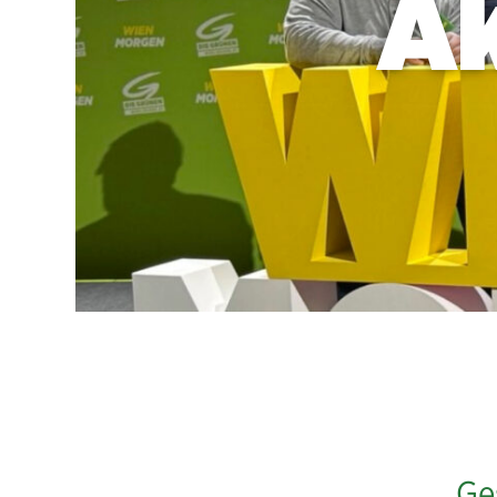
Ak
Ge