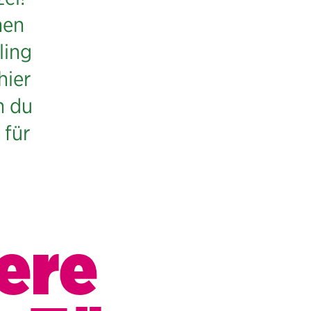
hen
ling
hier
h du
 für
ere